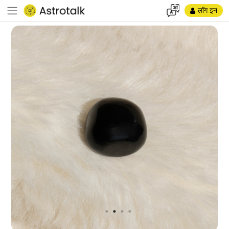
लॉग इन