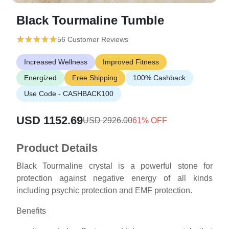
Black Tourmaline Tumble
(*)
(*)
(*)
(*)
(*)
★
★
★
★
★
★
★
★
★
★
56 Customer Reviews
Increased Wellness
Improved Fitness
Energized
Free Shipping
100% Cashback
Use Code - CASHBACK100
USD 1152.69
USD 2926.00
61% OFF
Product Details
Black Tourmaline crystal is a powerful stone for
protection against negative energy of all kinds
including psychic protection and EMF protection.
Benefits