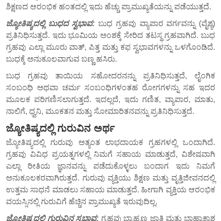
ಶಿಕ್ಷಣದ ಆರಂಭಿಕ ಹಂತದಲ್ಲಿ ಇದು ಹೆಚ್ಚು ಪ್ರಾಮುಖ್ಯತೆಯನ್ನು ಪಡೆಯುತ್ತದೆ.
ಜ್ಯೋತಿಷ್ಯದಲ್ಲಿ ಬುಧದ ಸ್ವಭಾವ:
ಬುಧ ಗ್ರಹವು ವ್ಯಾಪಾರ ವರ್ಗವನ್ನು (ವೈಶ್ಯ)
ಪ್ರತಿನಿಧಿಸುತ್ತದೆ. ಇದು ಭೂಮಿಯ ಅಂಶಕ್ಕೆ ಸೇರಿದ ತಟಸ್ಥ ಗ್ರಹವಾಗಿದೆ. ಬುಧ
ಗ್ರಹವು ಎಲ್ಲಾ ಮೂರು ವಾತ್, ಪಿತ್ತ ಮತ್ತು ಕಫ ಸ್ವಭಾವಗಳನ್ನು ಒಳಗೊಂಡಿದೆ.
ಬುಧಕ್ಕೆ ಅನುಕೂಲವಾಗುವ ಬಣ್ಣ ಹಸಿರು.
ಬುಧ ಗ್ರಹವು ತಾಯಿಯ ಸಹೋದರನನ್ನು ಪ್ರತಿನಿಧಿಸುತ್ತದೆ, ಲೈಂಗಿಕ
ಸಂಬಂಧಿ ಅಥವಾ ಚರ್ಮ ಸಂಬಂಧಿಗಳಂತಹ ರೋಗಗಳನ್ನು ಸಹ ಇದರ
ಮೂಲಕ ಪರಿಗಣಿಸಲಾಗುತ್ತದೆ. ಇದಲ್ಲದೆ, ಇದು ಗಣಿತ, ವ್ಯಾಪಾರ, ಮಾತು,
ನಾಲಿಗೆ, ಧ್ವನಿ, ಮೂಕತನ ಮತ್ತು ಸೋಮಾರಿತನವನ್ನು ಪ್ರತಿನಿಧಿಸುತ್ತದೆ.
ಜ್ಯೋತಿಷ್ಯದಲ್ಲಿ ಗುರುವಿನ ಅರ್ಥ
ಜ್ಯೋತಿಷ್ಯದಲ್ಲಿ ಗುರುವು ಅತ್ಯಂತ ಲಾಭದಾಯಕ ಗ್ರಹಗಳಲ್ಲಿ ಒಂದಾಗಿದೆ.
ಗ್ರಹವು ವಿವಿಧ ಪ್ರಯತ್ನಗಳಲ್ಲಿ ನಿಮಗೆ ಸಹಾಯ ಮಾಡುತ್ತದೆ, ವಿಶೇಷವಾಗಿ
ಎಲ್ಲಾ ರೀತಿಯ ಜ್ಞಾನವನ್ನು ಪಡೆದುಕೊಳ್ಳಲು ಬಂದಾಗ ಇದು ನಿಮಗೆ
ಅನುಕೂಲಕರವಾಗಿರುತ್ತದೆ. ಗುರುವು ವ್ಯಕ್ತಿಯು ಶಿಕ್ಷಣ ಮತ್ತು ವೃತ್ತಿಜೀವನದಲ್ಲಿ
ಉತ್ತಮ ಸಾಧನೆ ಮಾಡಲು ಸಹಾಯ ಮಾಡುತ್ತದೆ. ಹೀಗಾಗಿ ವ್ಯಕ್ತಿಯ ಆರಂಭಿಕ
ವಯಸ್ಸಿನಲ್ಲಿ ಗುರುವಿಗೆ ಹೆಚ್ಚಿನ ಪ್ರಾಮುಖ್ಯತೆ ಇರುವುದಿಲ್ಲ.
ಜ್ಯೋತಿಷ್ಯದಲ್ಲಿ ಗುರುವಿನ ಸ್ವಭಾವ:
ಗ್ರಹವು ಬ್ರಾಹ್ಮಣ ಜಾತಿ ಮತ್ತು ಬಾಹ್ಯಾಕಾಶ