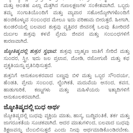
ಮತ್ತು ಅಂತಹ ಎಲ್ಲಾ ಮೆತ್ತಗಿನ ಗುಣಲಕ್ಷಣಗಳ ಸಂಕೇತವಾಗಿದೆ. ಒಬ್ಬರು
ತಮ್ಮ ಸಂಗಾತಿಯೊಂದಿಗೆ ಮತ್ತು ವ್ಯಾಪಾರ ಸಹೋದ್ಯೋಗಿಗಳೊಂದಿಗೆ
ಹಂಚಿಕೊಳ್ಳುವ ಸಂಬಂಧದ ಮೇಲೂ ಇದು ಪರಿಣಾಮ ಬೀರುತ್ತದೆ. ಹೀಗಾಗಿ,
ಕುಂಡಲಿಯಲ್ಲಿ ಬಲವಾದ ಶುಕ್ರವು ವೃತ್ತಿಪರ ಜೀವನಕ್ಕೆ ಒಲವು ತೋರಿದರೆ
ದುರ್ಬಲ ಶುಕ್ರವು ಕಳಪೆ ಪ್ರೇಮ ಜೀವನ ಮತ್ತು ಸಂಬಂಧಗಳಿಗೆ
ಕಾರಣವಾಗಿದೆ.
ಜ್ಯೋತಿಷ್ಯದಲ್ಲಿ ಶುಕ್ರನ ಸ್ವಭಾವ:
ಶುಕ್ರವು ಬ್ರಾಹ್ಮಣ ಜಾತಿಗೆ ಸೇರಿದೆ ಮತ್ತು
ಸುಂದರ, ಸ್ತ್ರೀ. ಇದು ಜಲ ಪ್ರಲಾಪ, ಮೋಡಿ, ರಜೋಗುಣಿ ಮತ್ತು ಕಫ
ಪ್ರಕೃತಿಯನ್ನು ಪ್ರತಿನಿಧಿಸುತ್ತದೆ.
ಶುಕ್ರನಿಗೆ ಅನುಕೂಲಕರವಾದ ಬಣ್ಣವು ಬಿಳಿ ಮತ್ತು ಒಬ್ಬರ ಸೌಂದರ್ಯ,
ಹೆಂಡತಿ, ಪ್ರೇಮ ಸಂಬಂಧ, ಲೈಂಗಿಕತೆ, ಮದುವೆಯ ಆನಂದ, ಕವನ,
ಹಾಡುಗಾರಿಕೆ, ಕಣ್ಣುಗಳು ಮತ್ತು ಮಹಿಳೆಯರು ಇತ್ಯಾದಿಗಳಿಗೆ
ಅನುಕೂಲಕರವಾಗಿದೆ.
ಜ್ಯೋತಿಷ್ಯದಲ್ಲಿ ಬುಧ ಅರ್ಥ
ಜ್ಯೋತಿಷ್ಯದಲ್ಲಿ ಬುಧವು ವ್ಯಕ್ತಿಯ ಮಾತು, ಹಾಸ್ಯ, ಬುದ್ಧಿವಂತಿಕೆ, ತರ್ಕ ಮತ್ತು
ಜಾಗರೂಕತೆಯ ಸೂಚಕವಾಗಿದೆ. ಅದರ ಮಾತುಗಳಿಂದ, ಬಲವಾದ ಬುಧವು
ಶಿಕ್ಷಣವನ್ನು ಬೆಂಬಲಿಸುತ್ತದೆ ಎಂದು ನೀವು ಅರ್ಥಮಾಡಿಕೊಂಡಿರಬೇಕು.