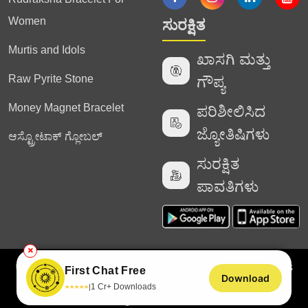
Women
ಸುರಕ್ಷಿತ
Murtis and Idols
ಖಾಸಗಿ ಮತ್ತು
Raw Pyrite Stone
ಗೌಪ್ಯ
Money Magnet Bracelet
ಪರಿಶೀಲಿಸಿದ
ಜ್ಯೋತಿಷಿಗಳು
ಆಸ್ಟ್ರೋಟಾಕ್ ಗ್ಲೋಬಲ್
ಸುರಕ್ಷಿತ
ಪಾವತಿಗಳು
✕
ಕೃತಿಸ್ವಾಮ್ಯ
2025 Astrotalk (Powered by Astrotalk Services
First Chat Free
Download
Private Limited & Astrotalk Online Private Limited). All
★
★
★
★
★
1 Cr+ Downloads
|
Rights Reserved