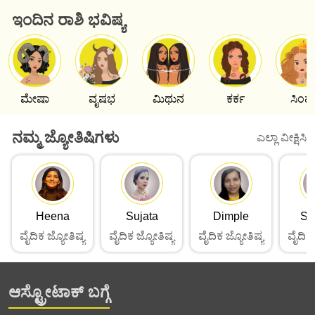
ಇಂದಿನ ರಾಶಿ ಭವಿಷ್ಯ
ಮೇಷಾ
ವೃಷಭ
ಮಿಥುನ
ಕರ್ಕ
ಸಿಂಹ
ನಮ್ಮ ಜ್ಯೋತಿಷಿಗಳು
ಎಲ್ಲಾ ವೀಕ್ಷಿಸಿ
Heena
Sujata
Dimple
Sa
ವೈದಿಕ ಜ್ಯೋತಿಷ್ಯ
ವೈದಿಕ ಜ್ಯೋತಿಷ್ಯ
ವೈದಿಕ ಜ್ಯೋತಿಷ್ಯ
ವೈದಿಕ 
ಆಸ್ಟ್ರೋಟಾಕ್ ಬಗ್ಗೆ