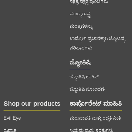
ನಕ್ಷತ್ರ ನಕ್ಷತ್ರಪುಂಜಗಳು
ಸಂಖ್ಯಾಶಾಸ್ತ್ರ
ಮಂತ್ರಗಳನ್ನು
ಉದ್ಯೋಗ ಪ್ರಚಾರಕ್ಕಾಗಿ ಜ್ಯೋತಿಷ್ಯ
ಪರಿಹಾರಗಳು
ಜ್ಯೋತಿಷಿ
ಜ್ಯೋತಿಷಿ ಲಾಗಿನ್
ಜ್ಯೋತಿಷಿ ನೋಂದಣಿ
Shop our products
ಕಾರ್ಪೊರೇಟ್ ಮಾಹಿತಿ
Evil Eye
ಮರುಪಾವತಿ ಮತ್ತು ರದ್ದತಿ ನೀತಿ
ರುದ್ರಾಕ್ಷ
ನಿಯಮ ಮತ್ತು ಶರತ್ತುಗಳು