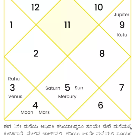
ಈಗ 1ನೇ ಮನೆಯ ಅಧಿಪತಿ ಶನಿಯಾಗಿದ್ದರೂ ಶನಿಯೇ ಬೇರೆ ಮನೆಯಲ್ಲಿ
ಕುಳಿತಿದ್ದಾನೆ. ಮೇಲಿನ ಚಾರ್ಟ್‌ನಲ್ಲಿ, ಶನಿಯು ಏಳನೇ ಮನೆಯಲ್ಲಿ ಸೂರ್ಯ