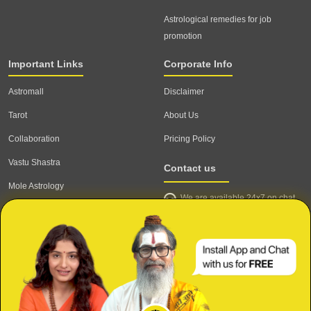
Astrological remedies for job
promotion
Important Links
Corporate Info
Astromall
Disclaimer
Tarot
About Us
Collaboration
Pricing Policy
Vastu Shastra
Contact us
Mole Astrology
We are available 24x7 on chat
Astrologer
support,
click to start chat
Email ID: contact@astrotalk.com
Astrologer Login
Astrologer Registration
Corporate Info
Secure