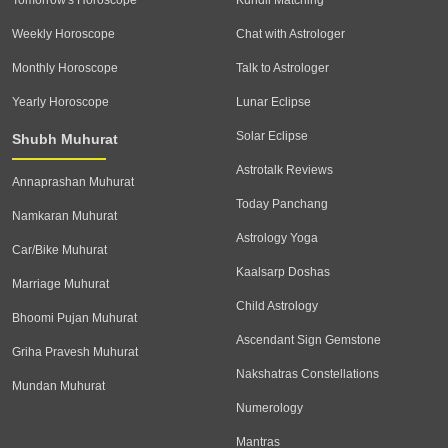
Weekly Horoscope
Chat with Astrologer
Monthly Horoscope
Talk to Astrologer
Yearly Horoscope
Lunar Eclipse
Solar Eclipse
Shubh Muhurat
Astrotalk Reviews
Annaprashan Muhurat
Today Panchang
Namkaran Muhurat
Astrology Yoga
Car/Bike Muhurat
Kaalsarp Doshas
Marriage Muhurat
Child Astrology
Bhoomi Pujan Muhurat
Ascendant Sign Gemstone
Griha Pravesh Muhurat
Nakshatras Constellations
Mundan Muhurat
Numerology
Mantras