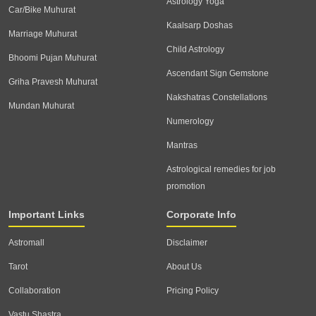
Astrology Yoga
Car/Bike Muhurat
Kaalsarp Doshas
Marriage Muhurat
Child Astrology
Bhoomi Pujan Muhurat
Ascendant Sign Gemstone
Griha Pravesh Muhurat
Nakshatras Constellations
Mundan Muhurat
Numerology
Mantras
Astrological remedies for job
promotion
Important Links
Corporate Info
Astromall
Disclaimer
Tarot
About Us
Collaboration
Pricing Policy
Vastu Shastra