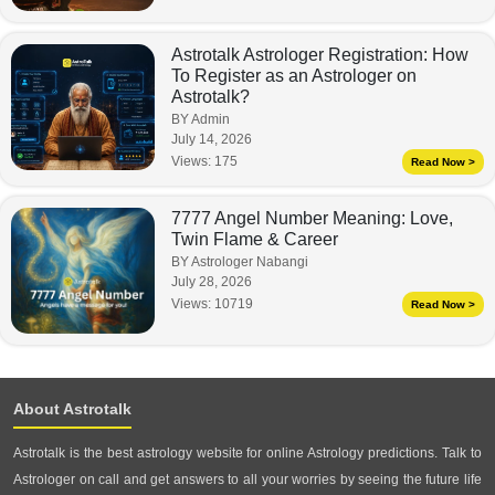
Astrotalk Astrologer Registration: How
To Register as an Astrologer on
Astrotalk?
BY Admin
July 14, 2026
Views:
175
Read Now >
7777 Angel Number Meaning: Love,
Twin Flame & Career
BY Astrologer Nabangi
July 28, 2026
Views:
10719
Read Now >
About Astrotalk
Astrotalk is the best astrology website for online Astrology predictions. Talk to
Astrologer on call and get answers to all your worries by seeing the future life