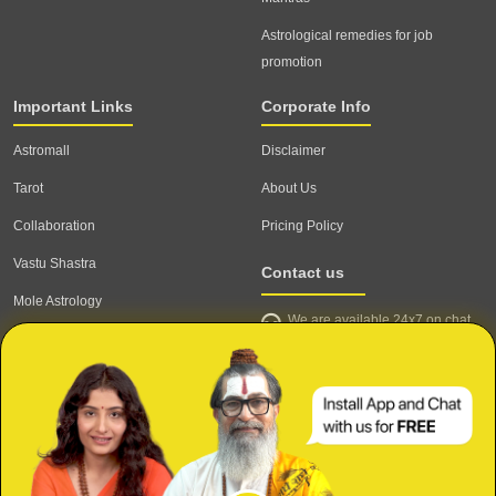
Astrological remedies for job
promotion
Important Links
Corporate Info
Astromall
Disclaimer
Tarot
About Us
Collaboration
Pricing Policy
Vastu Shastra
Contact us
Mole Astrology
We are available 24x7 on chat
Astrologer
support,
click to start chat
Email ID: contact@astrotalk.com
Astrologer Login
Astrologer Registration
Corporate Info
Secure