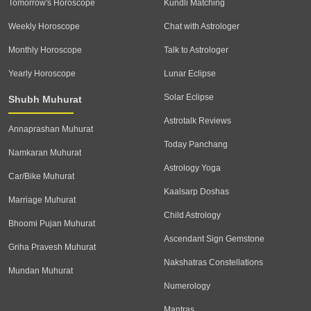
Tomorrow's Horoscope
Kundli Matching
Weekly Horoscope
Chat with Astrologer
Monthly Horoscope
Talk to Astrologer
Yearly Horoscope
Lunar Eclipse
Solar Eclipse
Shubh Muhurat
Astrotalk Reviews
Annaprashan Muhurat
Today Panchang
Namkaran Muhurat
Astrology Yoga
Car/Bike Muhurat
Kaalsarp Doshas
Marriage Muhurat
Child Astrology
Bhoomi Pujan Muhurat
Ascendant Sign Gemstone
Griha Pravesh Muhurat
Nakshatras Constellations
Mundan Muhurat
Numerology
Mantras