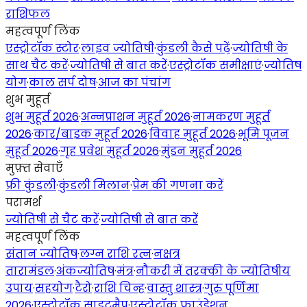
राशिफल
महत्वपूर्ण लिंक
एस्ट्रोटॉक स्टोर
·
लाइव ज्योतिषी
·
कुंडली कैसे पढ़ें
·
ज्योतिषी के
साथ चैट करें
·
ज्योतिषी से बात करें
·
एस्ट्रोटॉक समीक्षाएं
·
ज्योतिष
योग
·
काल सर्प दोष
·
आज का पंचांग
शुभ मुहूर्त
शुभ मुहूर्त 2026
·
अन्नप्राशन मुहूर्त 2026
·
नामकरण मुहूर्त
2026
·
कार/बाइक मुहूर्त 2026
·
विवाह मुहूर्त 2026
·
भूमि पूजन
मुहूर्त 2026
·
गृह प्रवेश मुहूर्त 2026
·
मुंडन मुहूर्त 2026
मुफ़्त सेवाएँ
फ्री कुंडली
·
कुंडली मिलान
·
प्रेम की गणना करें
परामर्श
ज्योतिषी से चैट करें
·
ज्योतिषी से बात करें
महत्वपूर्ण लिंक
संतान ज्योतिष
·
लग्न राशि रत्न
·
नक्षत्र
तारामंडल
·
अंकज्योतिष
·
मंत्र
·
नौकरी में तरक्की के ज्योतिषीय
उपाय
·
सहयोग
·
टैरो
·
राशि चिन्ह
·
वास्तु शास्त्र
·
गुरु पूर्णिमा
2026
·
एस्ट्रोटॉक साइटमैप
·
एस्ट्रोटॉक फाउंडेशन