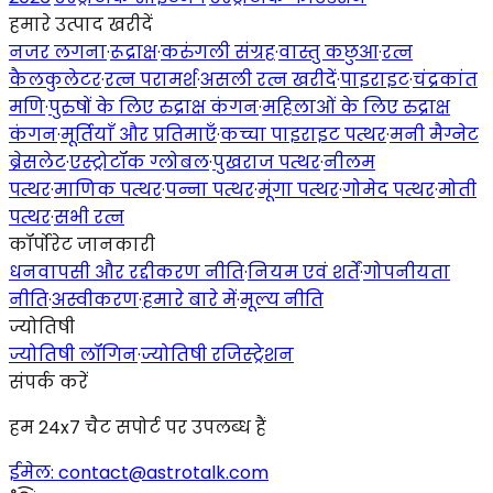
हमारे उत्पाद खरीदें
नजर लगना
·
रूद्राक्ष
·
करुंगली संग्रह
·
वास्तु कछुआ
·
रत्न
कैलकुलेटर
·
रत्न परामर्श
·
असली रत्न खरीदें
·
पाइराइट
·
चंद्रकांत
मणि
·
पुरुषों के लिए रुद्राक्ष कंगन
·
महिलाओं के लिए रुद्राक्ष
कंगन
·
मूर्तियाँ और प्रतिमाएँ
·
कच्चा पाइराइट पत्थर
·
मनी मैग्नेट
ब्रेसलेट
·
एस्ट्रोटॉक ग्लोबल
·
पुखराज पत्थर
·
नीलम
पत्थर
·
माणिक पत्थर
·
पन्ना पत्थर
·
मूंगा पत्थर
·
गोमेद पत्थर
·
मोती
पत्थर
·
सभी रत्न
कॉर्पोरेट जानकारी
धनवापसी और रद्दीकरण नीति
·
नियम एवं शर्तें
·
गोपनीयता
नीति
·
अस्वीकरण
·
हमारे बारे में
·
मूल्य नीति
ज्योतिषी
ज्योतिषी लॉगिन
·
ज्योतिषी रजिस्ट्रेशन
संपर्क करें
हम 24x7 चैट सपोर्ट पर उपलब्ध हैं
ईमेल: contact@astrotalk.com