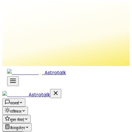
Astrotalk
Astrotalk
परामर्श
राशिफल
मुफ़्त सेवाएं
कैलकुलेटर