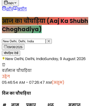
पंचांग
शॉप
ब्लॉग
आज का चौघड़िया (Aaj Ka Shubh
Choghadiya)
09/08/2026
चौघड़िया देखें
New Delhi, Delhi, India
Sunday, 9 August 2026
⏰
वर्तमान चौघड़िया
उद्वेग
05:46:54 AM
–
07:26:47 AM
(
अशुभ
)
दिन का चौघड़िया
#
नाम
प्रकार
शुरू
समाप्त