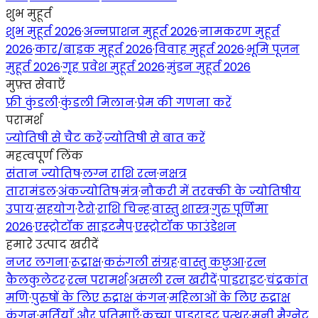
शुभ मुहूर्त
शुभ मुहूर्त 2026
·
अन्नप्राशन मुहूर्त 2026
·
नामकरण मुहूर्त
2026
·
कार/बाइक मुहूर्त 2026
·
विवाह मुहूर्त 2026
·
भूमि पूजन
मुहूर्त 2026
·
गृह प्रवेश मुहूर्त 2026
·
मुंडन मुहूर्त 2026
मुफ़्त सेवाएँ
फ्री कुंडली
·
कुंडली मिलान
·
प्रेम की गणना करें
परामर्श
ज्योतिषी से चैट करें
·
ज्योतिषी से बात करें
महत्वपूर्ण लिंक
संतान ज्योतिष
·
लग्न राशि रत्न
·
नक्षत्र
तारामंडल
·
अंकज्योतिष
·
मंत्र
·
नौकरी में तरक्की के ज्योतिषीय
उपाय
·
सहयोग
·
टैरो
·
राशि चिन्ह
·
वास्तु शास्त्र
·
गुरु पूर्णिमा
2026
·
एस्ट्रोटॉक साइटमैप
·
एस्ट्रोटॉक फाउंडेशन
हमारे उत्पाद खरीदें
नजर लगना
·
रूद्राक्ष
·
करुंगली संग्रह
·
वास्तु कछुआ
·
रत्न
कैलकुलेटर
·
रत्न परामर्श
·
असली रत्न खरीदें
·
पाइराइट
·
चंद्रकांत
मणि
·
पुरुषों के लिए रुद्राक्ष कंगन
·
महिलाओं के लिए रुद्राक्ष
कंगन
·
मूर्तियाँ और प्रतिमाएँ
·
कच्चा पाइराइट पत्थर
·
मनी मैग्नेट