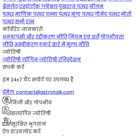
ब्रेसलेट
·
एस्ट्रोटॉक ग्लोबल
·
पुखराज पत्थर
·
नीलम
पत्थर
·
माणिक पत्थर
·
पन्ना पत्थर
·
मूंगा पत्थर
·
गोमेद पत्थर
·
मोती
पत्थर
·
सभी रत्न
कॉर्पोरेट जानकारी
धनवापसी और रद्दीकरण नीति
·
नियम एवं शर्तें
·
गोपनीयता
नीति
·
अस्वीकरण
·
हमारे बारे में
·
मूल्य नीति
ज्योतिषी
ज्योतिषी लॉगिन
·
ज्योतिषी रजिस्ट्रेशन
संपर्क करें
हम 24x7 चैट सपोर्ट पर उपलब्ध हैं
ईमेल: contact@astrotalk.com
निजी और गोपनीय
सत्यापित ज्योतिषी
सुरक्षित भुगतान
ऐप डाउनलोड करें