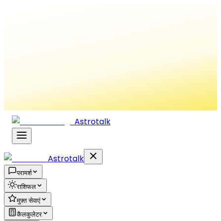
Astrotalk
Astrotalk
परामर्श
राशिफल
मुफ़्त सेवाएं
कैलकुलेटर