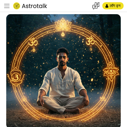
लॉग इन