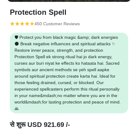
Protection Spell
(*)
(*)
(*)
(*)
(*)
★
★
★
★
★
★
★
★
★
★
450 Customer Reviews
🛡️ Protect you from black magic &amp; dark energies
🌑 Break negative influences and spiritual attacks ✨
Restore inner peace, strength, and protection
Protection Spell ek strong ritual hai jo dark energy,
curses aur buri niyat ke effects ko hataata hai. Sacred
symbols aur ancient methods se yeh spell aapke
around spiritual protection create karta hai. Ideal for
those feeling drained, cursed, or blocked. Our
experienced spellcasters perform this ritual personally
in your name&mdash;no matter where you are in the
world&mdash;for lasting protection and peace of mind.
🙏
से शुरू
USD 921.69 /-