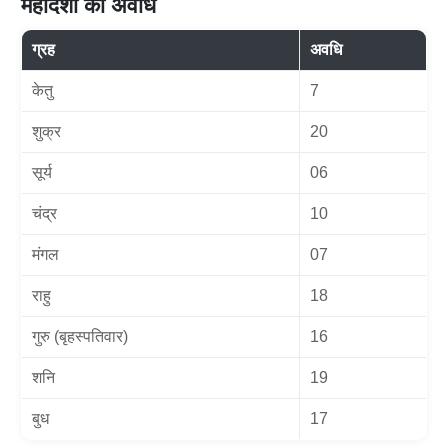
महादशा की अवधि
ग्रह
अवधि
केतु
7
शुक्र
20
सूर्य
06
चंद्र
10
मंगल
07
राहु
18
गुरु (बृहस्पतिवार)
16
शनि
19
बुध
17