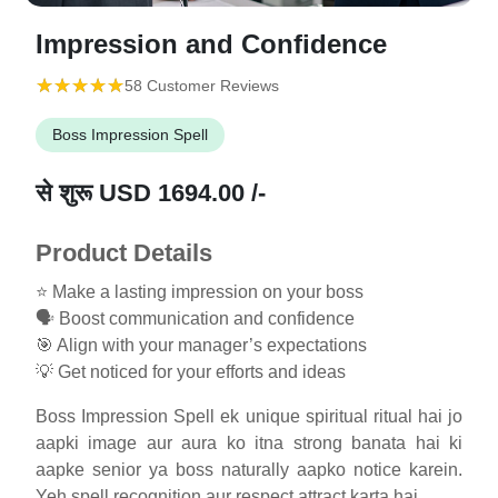
Impression and Confidence
(*)
(*)
(*)
(*)
(*)
★
★
★
★
★
★
★
★
★
★
58 Customer Reviews
Boss Impression Spell
से शुरू
USD 1694.00 /-
Product Details
⭐ Make a lasting impression on your boss
🗣️ Boost communication and confidence
🎯 Align with your manager’s expectations
💡 Get noticed for your efforts and ideas
Boss Impression Spell ek unique spiritual ritual hai jo
aapki image aur aura ko itna strong banata hai ki
aapke senior ya boss naturally aapko notice karein.
Yeh spell recognition aur respect attract karta hai.