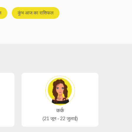
ल
कुंभ आज का राशिफल
कर्क
(21 जून - 22 जुलाई)