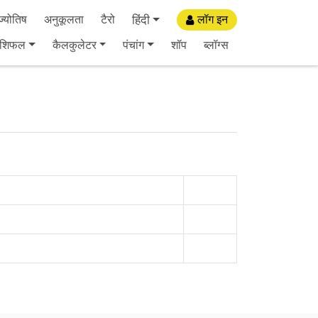
हिंदी
्योतिष
अनुकूलता
टैरो
लॉग इन
ाशिफल
कैलकुलेटर
पंचांग
शॉप
ब्लॉग्स