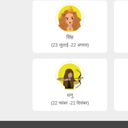
सिंह
(23 जुलाई -22 अगस्त)
धनु
(22 नवंबर -21 दिसंबर)