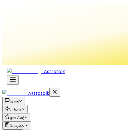
Astrotalk
Astrotalk
परामर्श
राशिफल
मुफ़्त सेवाएं
कैलकुलेटर