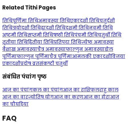
Related Tithi Pages
तिथि
पूर्णिमा तिथि
अमावस्या तिथि
एकादशी तिथि
चतुर्दशी
तिथि
त्रयोदशी तिथि
द्वादशी तिथि
दशमी तिथि
नवमी तिथि
अष्टमी तिथि
सप्तमी तिथि
षष्ठी तिथि
पंचमी तिथि
चतुर्थी तिथि
तृतीया तिथि
द्वितीया तिथि
प्रतिपदा तिथि
ज्येष्ठ अमावस्या
वैशाख अमावस्या
चैत्र अमावस्या
फाल्गुन अमावस्या
डोल
पूर्णिमा
फाल्गुन पूर्णिमा
चैत्र पूर्णिमा
आमलकी एकादशी
विजया
एकादशी
प्रदोष व्रत
संकष्टी चतुर्थी
संबंधित पंचांग पृष्ठ
आज का पंचांग
कल का पंचांग
आज का राशिफल
राहु काल
आज का वार
ज्योतिष योग
आज का करण
आज का होरा
आज
का चौघड़िया
FAQ