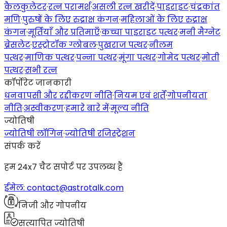
कैलकुलेटर
·
रत्न परामर्श
·
असली रत्न खरीदें
·
पाइराइट
·
चंद्रकांत
मणि
·
पुरुषों के लिए रुद्राक्ष कंगन
·
महिलाओं के लिए रुद्राक्ष
कंगन
·
मूर्तियाँ और प्रतिमाएँ
·
कच्चा पाइराइट पत्थर
·
मनी मैग्नेट
ब्रेसलेट
·
एस्ट्रोटॉक ग्लोबल
·
पुखराज पत्थर
·
नीलम
पत्थर
·
माणिक पत्थर
·
पन्ना पत्थर
·
मूंगा पत्थर
·
गोमेद पत्थर
·
मोती
पत्थर
·
सभी रत्न
कॉर्पोरेट जानकारी
धनवापसी और रद्दीकरण नीति
·
नियम एवं शर्तें
·
गोपनीयता
नीति
·
अस्वीकरण
·
हमारे बारे में
·
मूल्य नीति
ज्योतिषी
ज्योतिषी लॉगिन
·
ज्योतिषी रजिस्ट्रेशन
संपर्क करें
हम 24x7 चैट सपोर्ट पर उपलब्ध हैं
ईमेल: contact@astrotalk.com
निजी और गोपनीय
सत्यापित ज्योतिषी