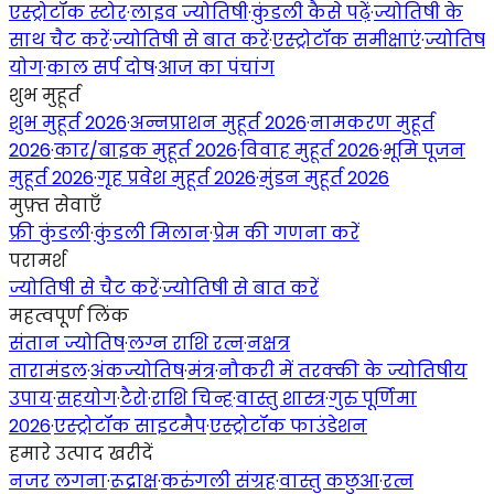
एस्ट्रोटॉक स्टोर
·
लाइव ज्योतिषी
·
कुंडली कैसे पढ़ें
·
ज्योतिषी के
साथ चैट करें
·
ज्योतिषी से बात करें
·
एस्ट्रोटॉक समीक्षाएं
·
ज्योतिष
योग
·
काल सर्प दोष
·
आज का पंचांग
शुभ मुहूर्त
शुभ मुहूर्त 2026
·
अन्नप्राशन मुहूर्त 2026
·
नामकरण मुहूर्त
2026
·
कार/बाइक मुहूर्त 2026
·
विवाह मुहूर्त 2026
·
भूमि पूजन
मुहूर्त 2026
·
गृह प्रवेश मुहूर्त 2026
·
मुंडन मुहूर्त 2026
मुफ़्त सेवाएँ
फ्री कुंडली
·
कुंडली मिलान
·
प्रेम की गणना करें
परामर्श
ज्योतिषी से चैट करें
·
ज्योतिषी से बात करें
महत्वपूर्ण लिंक
संतान ज्योतिष
·
लग्न राशि रत्न
·
नक्षत्र
तारामंडल
·
अंकज्योतिष
·
मंत्र
·
नौकरी में तरक्की के ज्योतिषीय
उपाय
·
सहयोग
·
टैरो
·
राशि चिन्ह
·
वास्तु शास्त्र
·
गुरु पूर्णिमा
2026
·
एस्ट्रोटॉक साइटमैप
·
एस्ट्रोटॉक फाउंडेशन
हमारे उत्पाद खरीदें
नजर लगना
·
रूद्राक्ष
·
करुंगली संग्रह
·
वास्तु कछुआ
·
रत्न