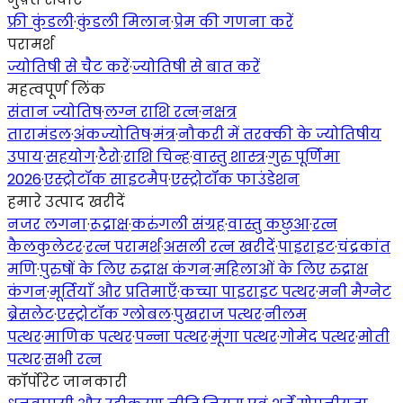
फ्री कुंडली
·
कुंडली मिलान
·
प्रेम की गणना करें
परामर्श
ज्योतिषी से चैट करें
·
ज्योतिषी से बात करें
महत्वपूर्ण लिंक
संतान ज्योतिष
·
लग्न राशि रत्न
·
नक्षत्र
तारामंडल
·
अंकज्योतिष
·
मंत्र
·
नौकरी में तरक्की के ज्योतिषीय
उपाय
·
सहयोग
·
टैरो
·
राशि चिन्ह
·
वास्तु शास्त्र
·
गुरु पूर्णिमा
2026
·
एस्ट्रोटॉक साइटमैप
·
एस्ट्रोटॉक फाउंडेशन
हमारे उत्पाद खरीदें
नजर लगना
·
रूद्राक्ष
·
करुंगली संग्रह
·
वास्तु कछुआ
·
रत्न
कैलकुलेटर
·
रत्न परामर्श
·
असली रत्न खरीदें
·
पाइराइट
·
चंद्रकांत
मणि
·
पुरुषों के लिए रुद्राक्ष कंगन
·
महिलाओं के लिए रुद्राक्ष
कंगन
·
मूर्तियाँ और प्रतिमाएँ
·
कच्चा पाइराइट पत्थर
·
मनी मैग्नेट
ब्रेसलेट
·
एस्ट्रोटॉक ग्लोबल
·
पुखराज पत्थर
·
नीलम
पत्थर
·
माणिक पत्थर
·
पन्ना पत्थर
·
मूंगा पत्थर
·
गोमेद पत्थर
·
मोती
पत्थर
·
सभी रत्न
कॉर्पोरेट जानकारी