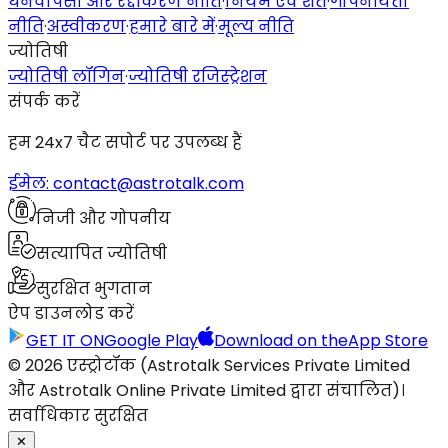
धनवापसी और रद्दीकरण नीति
·
नियम एवं शर्तें
·
गोपनीयता
नीति
·
अस्वीकरण
·
हमारे बारे में
·
मूल्य नीति
ज्योतिषी
ज्योतिषी लॉगिन
·
ज्योतिषी रजिस्ट्रेशन
संपर्क करें
हम 24x7 चैट सपोर्ट पर उपलब्ध हैं
ईमेल: contact@astrotalk.com
निजी और गोपनीय
सत्यापित ज्योतिषी
सुरक्षित भुगतान
ऐप डाउनलोड करें
GET IT ON
Google Play
Download on the
App Store
© 2026 एस्ट्रोटॉक (Astrotalk Services Private Limited
और Astrotalk Online Private Limited द्वारा संचालित)।
सर्वाधिकार सुरक्षित
✕