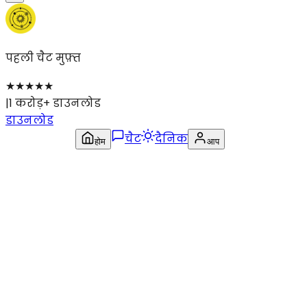
पहली चैट मुफ़्त
★
★
★
★
★
|
1 करोड़+ डाउनलोड
डाउनलोड
चैट
दैनिक
होम
आप