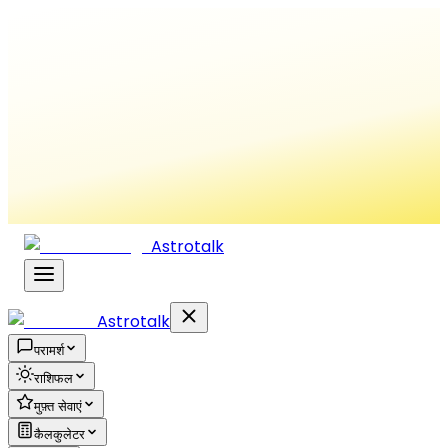
Astrotalk
Astrotalk
परामर्श
राशिफल
मुफ़्त सेवाएं
कैलकुलेटर