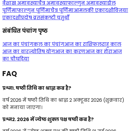
वैशाख अमावस्या
चैत्र अमावस्या
फाल्गुन अमावस्या
डोल
पूर्णिमा
फाल्गुन पूर्णिमा
चैत्र पूर्णिमा
आमलकी एकादशी
विजया
एकादशी
प्रदोष व्रत
संकष्टी चतुर्थी
संबंधित पंचांग पृष्ठ
आज का पंचांग
कल का पंचांग
आज का राशिफल
राहु काल
आज का वार
ज्योतिष योग
आज का करण
आज का होरा
आज
का चौघड़िया
FAQ
प्रश्न1. षष्ठी तिथि का श्राद्ध कब है?
वर्ष 2026 में षष्ठी तिथि का श्राद्ध 2 अक्टूबर 2026 (शुक्रवार)
को मनाया जाएगा।
प्रश्न2. 2026 में ज्येष्ठ शुक्ल पक्ष षष्ठी कब है?