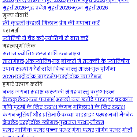
2026
·
कार/बाइक मुहूर्त 2026
·
विवाह मुहूर्त 2026
·
भूमि पूजन
मुहूर्त 2026
·
गृह प्रवेश मुहूर्त 2026
·
मुंडन मुहूर्त 2026
मुफ़्त सेवाएँ
फ्री कुंडली
·
कुंडली मिलान
·
प्रेम की गणना करें
परामर्श
ज्योतिषी से चैट करें
·
ज्योतिषी से बात करें
महत्वपूर्ण लिंक
संतान ज्योतिष
·
लग्न राशि रत्न
·
नक्षत्र
तारामंडल
·
अंकज्योतिष
·
मंत्र
·
नौकरी में तरक्की के ज्योतिषीय
उपाय
·
सहयोग
·
टैरो
·
राशि चिन्ह
·
वास्तु शास्त्र
·
गुरु पूर्णिमा
2026
·
एस्ट्रोटॉक साइटमैप
·
एस्ट्रोटॉक फाउंडेशन
हमारे उत्पाद खरीदें
नजर लगना
·
रूद्राक्ष
·
करुंगली संग्रह
·
वास्तु कछुआ
·
रत्न
कैलकुलेटर
·
रत्न परामर्श
·
असली रत्न खरीदें
·
पाइराइट
·
चंद्रकांत
मणि
·
पुरुषों के लिए रुद्राक्ष कंगन
·
महिलाओं के लिए रुद्राक्ष
कंगन
·
मूर्तियाँ और प्रतिमाएँ
·
कच्चा पाइराइट पत्थर
·
मनी मैग्नेट
ब्रेसलेट
·
एस्ट्रोटॉक ग्लोबल
·
पुखराज पत्थर
·
नीलम
पत्थर
·
माणिक पत्थर
·
पन्ना पत्थर
·
मूंगा पत्थर
·
गोमेद पत्थर
·
मोती