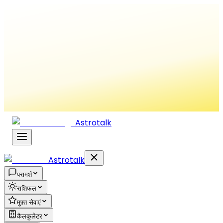
Astrotalk
Astrotalk
परामर्श
राशिफल
मुफ़्त सेवाएं
कैलकुलेटर