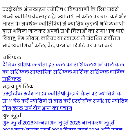
एस्ट्रोटॉक ऑनलाइन ज्योतिष भविष्यवाणी के लिए सबसे
अच्छी ज्योतिष वेबसाइट है। ज्योतिषी से कॉल पर बात करें और
भारत के सर्वश्रेष्ठ ज्योतिषियों से ज्योतिष कुंडली भविष्यवाणी
द्वारा भविष्य जानकर अपनी सभी चिंताओं का समाधान पाएं।
विवाह, प्रेम जीवन, करियर या स्वास्थ्य से संबंधित सर्वोत्तम
भविष्यवाणियाँ कॉल, चैट, प्रश्न या रिपोर्ट पर प्राप्त करें।
राशिफल
दैनिक राशिफल
·
बीता हुए कल का राशिफल
·
आने वाले कल
का राशिफल
·
साप्ताहिक राशिफल
·
मासिक राशिफल
·
वार्षिक
राशिफल
महत्वपूर्ण लिंक
एस्ट्रोटॉक स्टोर
·
लाइव ज्योतिषी
·
कुंडली कैसे पढ़ें
·
ज्योतिषी के
साथ चैट करें
·
ज्योतिषी से बात करें
·
एस्ट्रोटॉक समीक्षाएं
·
ज्योतिष
योग
·
काल सर्प दोष
·
आज का पंचांग
शुभ मुहूर्त
शुभ मुहूर्त 2026
·
अन्नप्राशन मुहूर्त 2026
·
नामकरण मुहूर्त