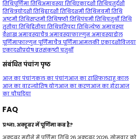
तिथि
पूर्णिमा तिथि
अमावस्या तिथि
एकादशी तिथि
चतुर्दशी
तिथि
त्रयोदशी तिथि
द्वादशी तिथि
दशमी तिथि
नवमी तिथि
अष्टमी तिथि
सप्तमी तिथि
षष्ठी तिथि
पंचमी तिथि
चतुर्थी तिथि
तृतीया तिथि
द्वितीया तिथि
प्रतिपदा तिथि
ज्येष्ठ अमावस्या
वैशाख अमावस्या
चैत्र अमावस्या
फाल्गुन अमावस्या
डोल
पूर्णिमा
फाल्गुन पूर्णिमा
चैत्र पूर्णिमा
आमलकी एकादशी
विजया
एकादशी
प्रदोष व्रत
संकष्टी चतुर्थी
संबंधित पंचांग पृष्ठ
आज का पंचांग
कल का पंचांग
आज का राशिफल
राहु काल
आज का वार
ज्योतिष योग
आज का करण
आज का होरा
आज
का चौघड़िया
FAQ
प्रश्न1. अक्टूबर में पूर्णिमा कब है?
अक्टूबर महीने में पूर्णिमा तिथि 26 अक्टूबर 2026, सोमवार को