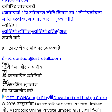
पत्थर
·
सभी रत्न
कॉर्पोरेट जानकारी
धनवापसी और रद्दीकरण नीति
·
नियम एवं शर्तें
·
गोपनीयता
नीति
·
अस्वीकरण
·
हमारे बारे में
·
मूल्य नीति
ज्योतिषी
ज्योतिषी लॉगिन
·
ज्योतिषी रजिस्ट्रेशन
संपर्क करें
हम 24x7 चैट सपोर्ट पर उपलब्ध हैं
ईमेल: contact@astrotalk.com
निजी और गोपनीय
सत्यापित ज्योतिषी
सुरक्षित भुगतान
ऐप डाउनलोड करें
GET IT ON
Google Play
Download on the
App Store
© 2026 एस्ट्रोटॉक (Astrotalk Services Private Limited
और Astrotalk Online Private Limited द्वारा संचालित)।