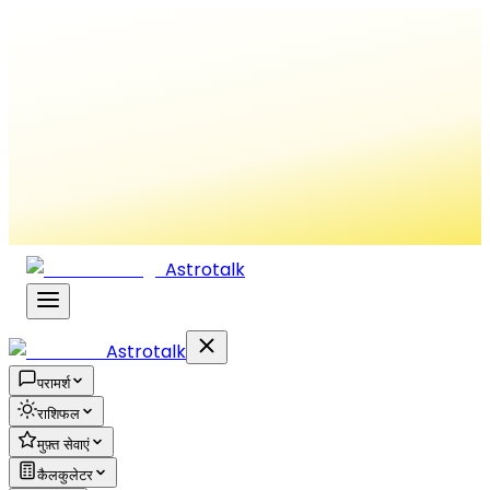
Astrotalk
Astrotalk
परामर्श
राशिफल
मुफ़्त सेवाएं
कैलकुलेटर