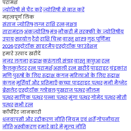
परामर्श
ज्योतिषी से चैट करें
·
ज्योतिषी से बात करें
महत्वपूर्ण लिंक
संतान ज्योतिष
·
लग्न राशि रत्न
·
नक्षत्र
तारामंडल
·
अंकज्योतिष
·
मंत्र
·
नौकरी में तरक्की के ज्योतिषीय
उपाय
·
सहयोग
·
टैरो
·
राशि चिन्ह
·
वास्तु शास्त्र
·
गुरु पूर्णिमा
2026
·
एस्ट्रोटॉक साइटमैप
·
एस्ट्रोटॉक फाउंडेशन
हमारे उत्पाद खरीदें
नजर लगना
·
रूद्राक्ष
·
करुंगली संग्रह
·
वास्तु कछुआ
·
रत्न
कैलकुलेटर
·
रत्न परामर्श
·
असली रत्न खरीदें
·
पाइराइट
·
चंद्रकांत
मणि
·
पुरुषों के लिए रुद्राक्ष कंगन
·
महिलाओं के लिए रुद्राक्ष
कंगन
·
मूर्तियाँ और प्रतिमाएँ
·
कच्चा पाइराइट पत्थर
·
मनी मैग्नेट
ब्रेसलेट
·
एस्ट्रोटॉक ग्लोबल
·
पुखराज पत्थर
·
नीलम
पत्थर
·
माणिक पत्थर
·
पन्ना पत्थर
·
मूंगा पत्थर
·
गोमेद पत्थर
·
मोती
पत्थर
·
सभी रत्न
कॉर्पोरेट जानकारी
धनवापसी और रद्दीकरण नीति
·
नियम एवं शर्तें
·
गोपनीयता
नीति
·
अस्वीकरण
·
हमारे बारे में
·
मूल्य नीति