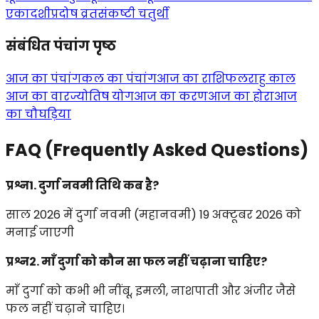
एकादशी
प्रदोष व्रत
संकष्टी चतुर्थी
संबंधित पंचांग पृष्ठ
आज का पंचांग
कल का पंचांग
आज का राशिफल
राहु काल
आज का वार
ज्योतिष योग
आज का करण
आज का होरा
आज
का चौघड़िया
FAQ (Frequently Asked Questions)
प्रश्न1. दुर्गा नवमी तिथि कब है?
साल 2026 में दुर्गा नवमी (महानवमी) 19 अक्टूबर 2026 को
मनाई जाएगी
प्रश्न2. माँ दुर्गा को कौन सा फल नहीं चढ़ाना चाहिए?
माँ दुर्गा को कभी भी नींबू, इमली, नाशपाती और अंजीर जैसे
फल नहीं चढ़ाने चाहिए।