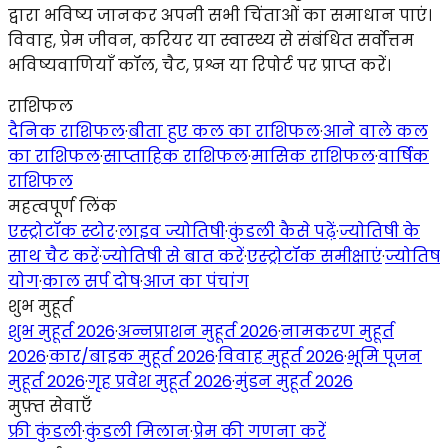
द्वारा भविष्य जानकर अपनी सभी चिंताओं का समाधान पाएं।
विवाह, प्रेम जीवन, करियर या स्वास्थ्य से संबंधित सर्वोत्तम
भविष्यवाणियाँ कॉल, चैट, प्रश्न या रिपोर्ट पर प्राप्त करें।
राशिफल
दैनिक राशिफल
·
बीता हुए कल का राशिफल
·
आने वाले कल
का राशिफल
·
साप्ताहिक राशिफल
·
मासिक राशिफल
·
वार्षिक
राशिफल
महत्वपूर्ण लिंक
एस्ट्रोटॉक स्टोर
·
लाइव ज्योतिषी
·
कुंडली कैसे पढ़ें
·
ज्योतिषी के
साथ चैट करें
·
ज्योतिषी से बात करें
·
एस्ट्रोटॉक समीक्षाएं
·
ज्योतिष
योग
·
काल सर्प दोष
·
आज का पंचांग
शुभ मुहूर्त
शुभ मुहूर्त 2026
·
अन्नप्राशन मुहूर्त 2026
·
नामकरण मुहूर्त
2026
·
कार/बाइक मुहूर्त 2026
·
विवाह मुहूर्त 2026
·
भूमि पूजन
मुहूर्त 2026
·
गृह प्रवेश मुहूर्त 2026
·
मुंडन मुहूर्त 2026
मुफ़्त सेवाएँ
फ्री कुंडली
·
कुंडली मिलान
·
प्रेम की गणना करें