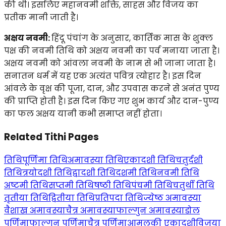
की थी। इसलिए महानवमी शक्ति, साहस और विजय का
प्रतीक मानी जाती है।
अक्षय नवमी:
हिंदू पंचांग के अनुसार, कार्तिक मास के शुक्ल
पक्ष की नवमी तिथि को अक्षय नवमी का पर्व मनाया जाता है।
अक्षय नवमी को आंवला नवमी के नाम से भी जाना जाता है।
सनातन धर्म में यह एक अत्यंत पवित्र त्योहार है। इस दिन
आंवले के वृक्ष की पूजा, दान, और उपवास करने से अनंत पुण्य
की प्राप्ति होती है। इस दिन किए गए शुभ कार्य और दान-पुण्य
का फल अक्षय यानी कभी समाप्त नहीं होता।
Related Tithi Pages
तिथि
पूर्णिमा तिथि
अमावस्या तिथि
एकादशी तिथि
चतुर्दशी
तिथि
त्रयोदशी तिथि
द्वादशी तिथि
दशमी तिथि
नवमी तिथि
अष्टमी तिथि
सप्तमी तिथि
षष्ठी तिथि
पंचमी तिथि
चतुर्थी तिथि
तृतीया तिथि
द्वितीया तिथि
प्रतिपदा तिथि
ज्येष्ठ अमावस्या
वैशाख अमावस्या
चैत्र अमावस्या
फाल्गुन अमावस्या
डोल
पूर्णिमा
फाल्गुन पूर्णिमा
चैत्र पूर्णिमा
आमलकी एकादशी
विजया