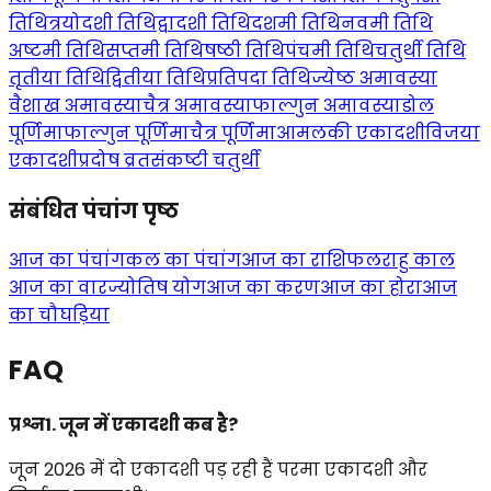
तिथि
त्रयोदशी तिथि
द्वादशी तिथि
दशमी तिथि
नवमी तिथि
अष्टमी तिथि
सप्तमी तिथि
षष्ठी तिथि
पंचमी तिथि
चतुर्थी तिथि
तृतीया तिथि
द्वितीया तिथि
प्रतिपदा तिथि
ज्येष्ठ अमावस्या
वैशाख अमावस्या
चैत्र अमावस्या
फाल्गुन अमावस्या
डोल
पूर्णिमा
फाल्गुन पूर्णिमा
चैत्र पूर्णिमा
आमलकी एकादशी
विजया
एकादशी
प्रदोष व्रत
संकष्टी चतुर्थी
संबंधित पंचांग पृष्ठ
आज का पंचांग
कल का पंचांग
आज का राशिफल
राहु काल
आज का वार
ज्योतिष योग
आज का करण
आज का होरा
आज
का चौघड़िया
FAQ
प्रश्न1. जून में एकादशी कब है?
जून 2026 में दो एकादशी पड़ रही हैं परमा एकादशी और