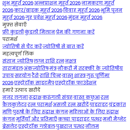
शुभ मुहूर्त 2026
·
अन्नप्राशन मुहूर्त 2026
·
नामकरण मुहूर्त
2026
·
कार/बाइक मुहूर्त 2026
·
विवाह मुहूर्त 2026
·
भूमि पूजन
मुहूर्त 2026
·
गृह प्रवेश मुहूर्त 2026
·
मुंडन मुहूर्त 2026
मुफ़्त सेवाएँ
फ्री कुंडली
·
कुंडली मिलान
·
प्रेम की गणना करें
परामर्श
ज्योतिषी से चैट करें
·
ज्योतिषी से बात करें
महत्वपूर्ण लिंक
संतान ज्योतिष
·
लग्न राशि रत्न
·
नक्षत्र
तारामंडल
·
अंकज्योतिष
·
मंत्र
·
नौकरी में तरक्की के ज्योतिषीय
उपाय
·
सहयोग
·
टैरो
·
राशि चिन्ह
·
वास्तु शास्त्र
·
गुरु पूर्णिमा
2026
·
एस्ट्रोटॉक साइटमैप
·
एस्ट्रोटॉक फाउंडेशन
हमारे उत्पाद खरीदें
नजर लगना
·
रूद्राक्ष
·
करुंगली संग्रह
·
वास्तु कछुआ
·
रत्न
कैलकुलेटर
·
रत्न परामर्श
·
असली रत्न खरीदें
·
पाइराइट
·
चंद्रकांत
मणि
·
पुरुषों के लिए रुद्राक्ष कंगन
·
महिलाओं के लिए रुद्राक्ष
कंगन
·
मूर्तियाँ और प्रतिमाएँ
·
कच्चा पाइराइट पत्थर
·
मनी मैग्नेट
ब्रेसलेट
·
एस्ट्रोटॉक ग्लोबल
·
पुखराज पत्थर
·
नीलम