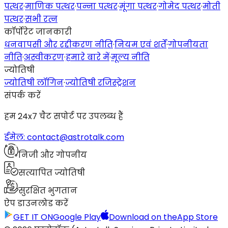
पत्थर
·
माणिक पत्थर
·
पन्ना पत्थर
·
मूंगा पत्थर
·
गोमेद पत्थर
·
मोती
पत्थर
·
सभी रत्न
कॉर्पोरेट जानकारी
धनवापसी और रद्दीकरण नीति
·
नियम एवं शर्तें
·
गोपनीयता
नीति
·
अस्वीकरण
·
हमारे बारे में
·
मूल्य नीति
ज्योतिषी
ज्योतिषी लॉगिन
·
ज्योतिषी रजिस्ट्रेशन
संपर्क करें
हम 24x7 चैट सपोर्ट पर उपलब्ध हैं
ईमेल: contact@astrotalk.com
निजी और गोपनीय
सत्यापित ज्योतिषी
सुरक्षित भुगतान
ऐप डाउनलोड करें
GET IT ON
Google Play
Download on the
App Store