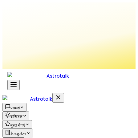
Astrotalk
Astrotalk
परामर्श
राशिफल
मुफ़्त सेवाएं
कैलकुलेटर